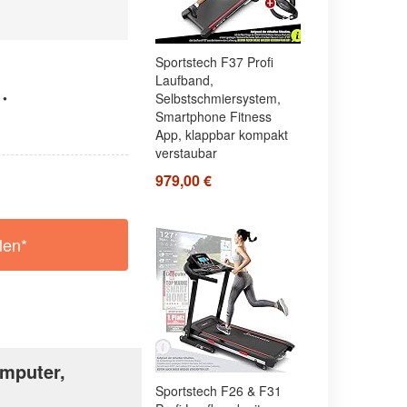
Sportstech F37 Profi
Laufband,
 •
Selbstschmiersystem,
Smartphone Fitness
App, klappbar kompakt
verstaubar
979,00 €
len*
omputer,
Sportstech F26 & F31