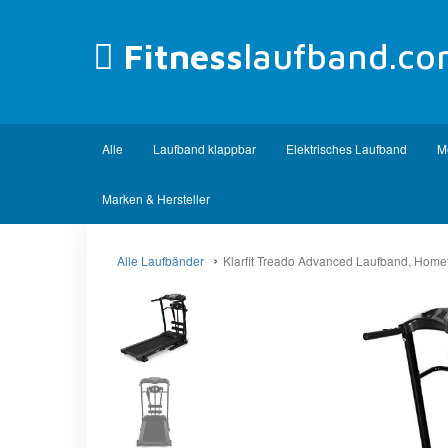
Fitness
laufband.c
Alle
Laufband klappbar
Elektrisches Laufband
M
Marken & Hersteller
Alle Laufbänder
Klarfit Treado Advanced Laufband, Home