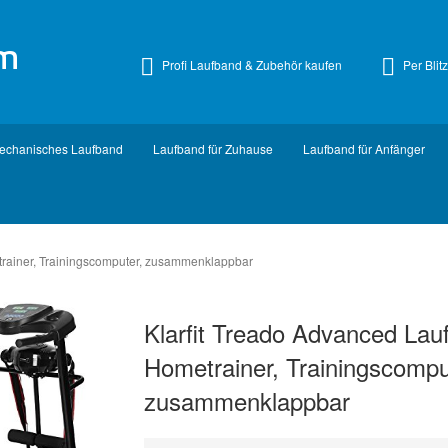
om
Profi Laufband & Zubehör kaufen
Per Blit
echanisches Laufband
Laufband für Zuhause
Laufband für Anfänger
trainer, Trainingscomputer, zusammenklappbar
Klarfit Treado Advanced Lau
Hometrainer, Trainingscompu
zusammenklappbar