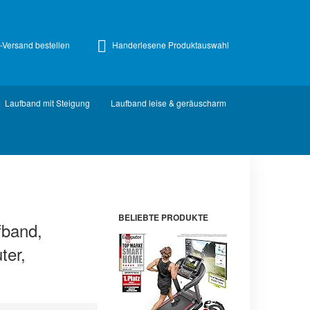
z-Versand bestellen
Handerlesene Produktauswahl
Laufband mit Steigung
Laufband leise & geräuscharm
BELIEBTE PRODUKTE
fband,
ter,