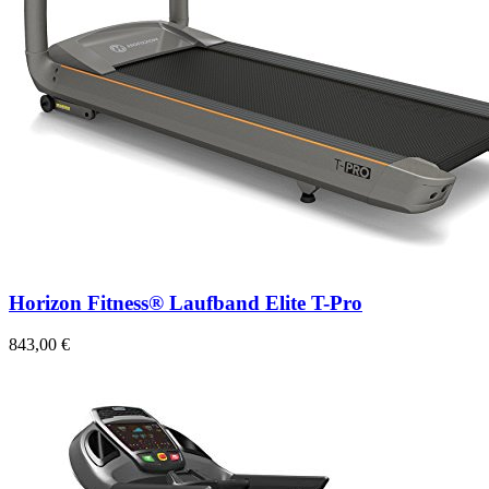
Horizon Fitness® Laufband Elite T-Pro
843,00 €